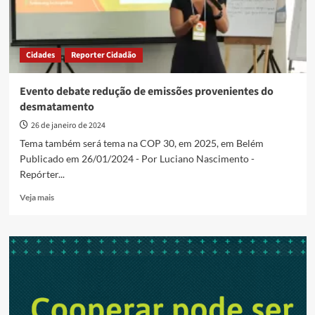
Cidades
Reporter Cidadão
Evento debate redução de emissões provenientes do
desmatamento
26 de janeiro de 2024
Tema também será tema na COP 30, em 2025, em Belém
Publicado em 26/01/2024 - Por Luciano Nascimento -
Repórter...
Read
Veja mais
more
about
Evento
debate
redução
de
emissões
provenientes