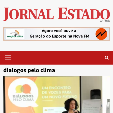
Skip
to
content
Primary
Menu
dialogos pelo clima