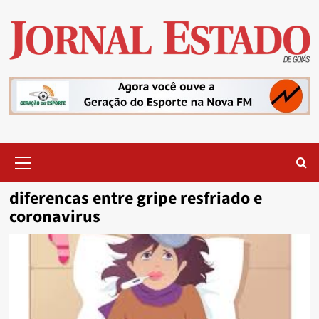
Skip
to
content
Primary
Menu
diferencas entre gripe resfriado e
coronavirus