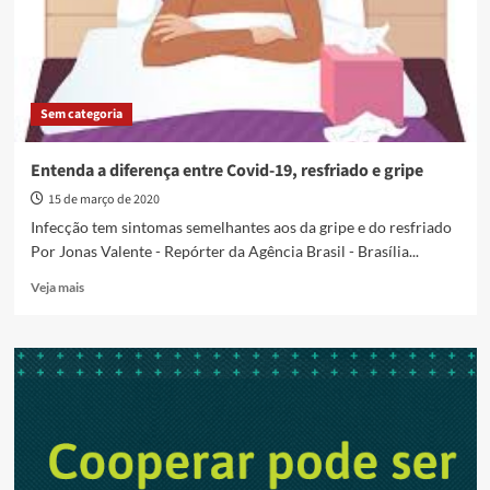
Sem categoria
Entenda a diferença entre Covid-19, resfriado e gripe
15 de março de 2020
Infecção tem sintomas semelhantes aos da gripe e do resfriado
Por Jonas Valente - Repórter da Agência Brasil - Brasília...
Read
Veja mais
more
about
Entenda
a
diferença
entre
Covid-
19,
resfriado