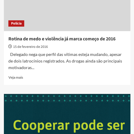
Polícia
Rotina de medo e violência já marca começo de 2016
15 de fevereiro de 2016
Delegado nega que perfil das vítimas esteja mudando, apesar
de dois latrocínios registrados. As drogas ainda são principais
motivadoras...
Read
Veja mais
more
about
Rotina
de
medo
e
violência
já
marca
começo