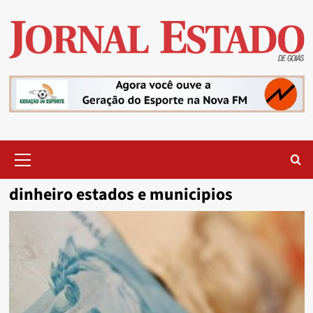
Skip
to
content
Primary
Menu
dinheiro estados e municipios