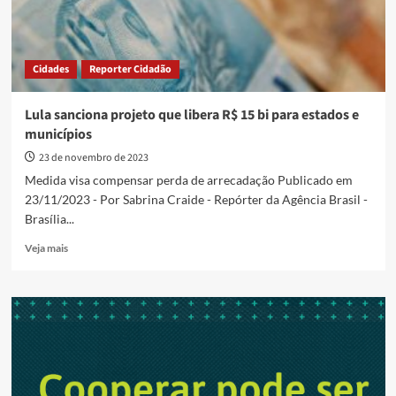
Cidades
Reporter Cidadão
Lula sanciona projeto que libera R$ 15 bi para estados e
municípios
23 de novembro de 2023
Medida visa compensar perda de arrecadação Publicado em
23/11/2023 - Por Sabrina Craide - Repórter da Agência Brasil -
Brasília...
Read
Veja mais
more
about
Lula
sanciona
projeto
que
libera
R$