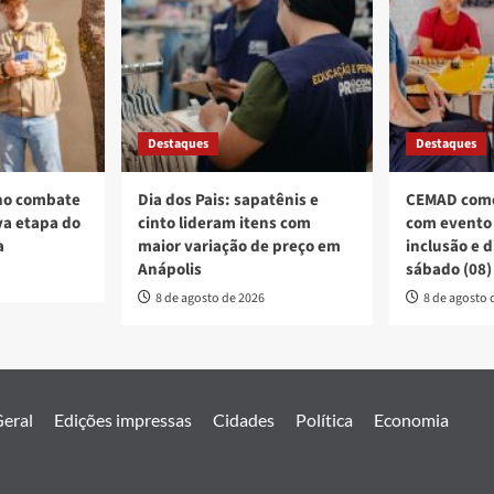
Destaques
Destaques
no combate
Dia dos Pais: sapatênis e
CEMAD come
a etapa do
cinto lideram itens com
com evento 
a
maior variação de preço em
inclusão e 
Anápolis
sábado (08)
8 de agosto de 2026
8 de agosto 
eral
Edições impressas
Cidades
Política
Economia