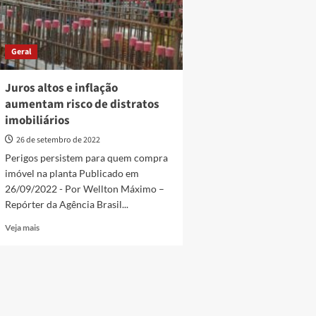
Geral
Juros altos e inflação
aumentam risco de distratos
imobiliários
26 de setembro de 2022
Perigos persistem para quem compra
imóvel na planta Publicado em
26/09/2022 - Por Wellton Máximo –
Repórter da Agência Brasil...
Read
Veja mais
more
about
Juros
altos
e
inflação