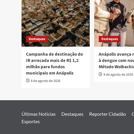
Destaques
Destaques
Campanha de destinação do
Anápolis avança 
IR arrecada mais de R$ 1,2
à dengue com nov
milhão para fundos
Método Wolbachi
municipais em Anápolis
8 de agosto de 2026
8 de agosto de 2026
Últimas Notícias
Destaques
Reporter Cidadão
G
Esportes