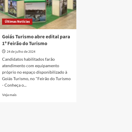
Últimas Notícias
Goiás Turismo abre edital para
1º Feirão do Turismo
24 de julho de 2024
Candidatos habilitados farão
atendimento com equipamento
próprio no espaço disponibilizado à
Goiás Turismo, no "Feirão do Turismo
- Conheça o...
Read
Veja mais
more
about
Goiás
Turismo
abre
edital