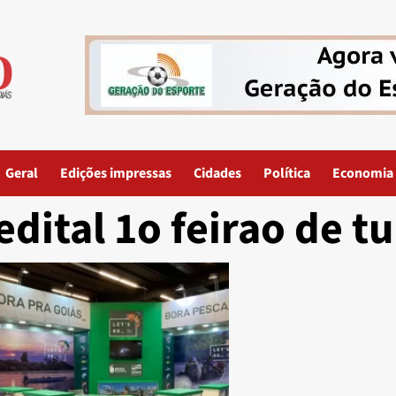
Geral
Edições impressas
Cidades
Política
Economia
edital 1o feirao de t