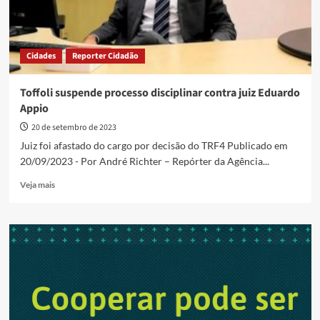
Cidades
Reporter Cidadão
Toffoli suspende processo disciplinar contra juiz Eduardo
Appio
20 de setembro de 2023
Juiz foi afastado do cargo por decisão do TRF4 Publicado em
20/09/2023 - Por André Richter – Repórter da Agência...
Read
Veja mais
more
about
Toffoli
suspende
processo
disciplinar
contra
juiz
Eduardo
Appio