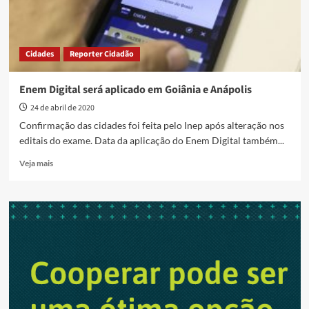
Cidades
Reporter Cidadão
Enem Digital será aplicado em Goiânia e Anápolis
24 de abril de 2020
Confirmação das cidades foi feita pelo Inep após alteração nos
editais do exame. Data da aplicação do Enem Digital também...
Read
Veja mais
more
about
Enem
Digital
será
aplicado
em
Goiânia
e
Anápolis