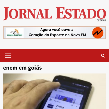
Skip
to
content
Primary
Menu
enem em goiás