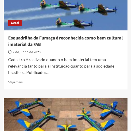
Geral
Esquadrilha da Fumaça é reconhecida como bem cultural
imaterial da FAB
7 de junho de 2023
Cadastro é realizado quando o bem imaterial tem uma
relevância tanto para a Instituição quanto para a sociedade
brasileira Publicado:...
Read
Veja mais
more
about
Esquadrilha
da
Fumaça
é
reconhecida
como