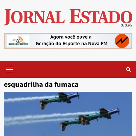
Skip
to
content
Primary
Menu
esquadrilha da fumaca