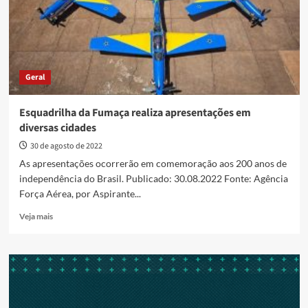
bem
cultural
imaterial
da
FAB
Geral
Esquadrilha da Fumaça realiza apresentações em
diversas cidades
30 de agosto de 2022
As apresentações ocorrerão em comemoração aos 200 anos de
independência do Brasil. Publicado: 30.08.2022 Fonte: Agência
Força Aérea, por Aspirante...
Read
Veja mais
more
about
Esquadrilha
da
Fumaça
realiza
apresentações