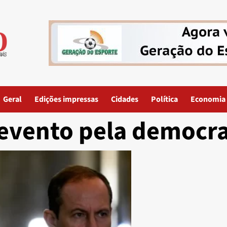
Geral
Edições impressas
Cidades
Política
Economia
evento pela democra