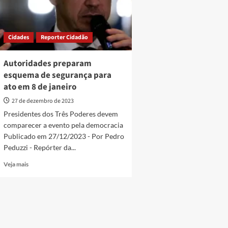
Cidades
Reporter Cidadão
Autoridades preparam
esquema de segurança para
ato em 8 de janeiro
27 de dezembro de 2023
Presidentes dos Três Poderes devem
comparecer a evento pela democracia
Publicado em 27/12/2023 - Por Pedro
Peduzzi - Repórter da...
Read
Veja mais
more
about
Autoridades
preparam
esquema
de