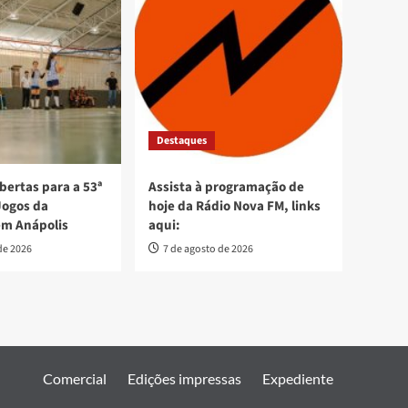
Destaques
bertas para a 53ª
Assista à programação de
Jogos da
hoje da Rádio Nova FM, links
em Anápolis
aqui:
de 2026
7 de agosto de 2026
Comercial
Edições impressas
Expediente