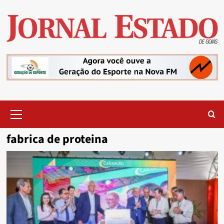
Skip
to
content
Primary
Menu
fabrica de proteina