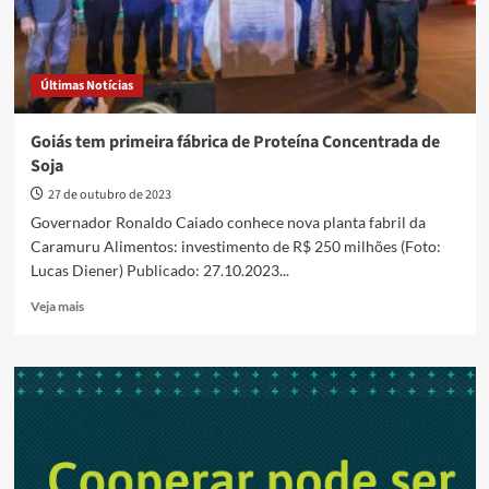
Últimas Notícias
Goiás tem primeira fábrica de Proteína Concentrada de
Soja
27 de outubro de 2023
Governador Ronaldo Caiado conhece nova planta fabril da
Caramuru Alimentos: investimento de R$ 250 milhões (Foto:
Lucas Diener) Publicado: 27.10.2023...
Read
Veja mais
more
about
Goiás
tem
primeira
fábrica
de
Proteína