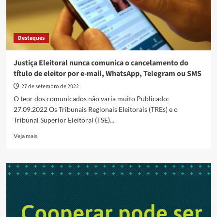
Destaques
Justiça Eleitoral nunca comunica o cancelamento do
título de eleitor por e-mail, WhatsApp, Telegram ou SMS
27 de setembro de 2022
O teor dos comunicados não varia muito Publicado:
27.09.2022 Os Tribunais Regionais Eleitorais (TREs) e o
Tribunal Superior Eleitoral (TSE)...
Read
Veja mais
more
about
Justiça
Eleitoral
nunca
comunica
o
cancelamento