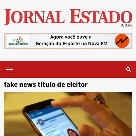
Skip
to
content
Primary
Menu
fake news titulo de eleitor