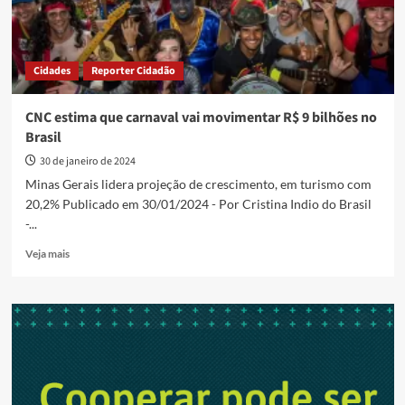
Cidades
Reporter Cidadão
CNC estima que carnaval vai movimentar R$ 9 bilhões no
Brasil
30 de janeiro de 2024
Minas Gerais lidera projeção de crescimento, em turismo com
20,2% Publicado em 30/01/2024 - Por Cristina Indio do Brasil
-...
Read
Veja mais
more
about
CNC
estima
que
carnaval
vai
movimentar