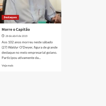
Destaques
Morre o Capitão
28 de abril de 2019
Aos 102 anos morreu neste sábado
(27) Waldyr O’Dwyer, figura de grande
destaque no meio empresarial goiano.
Participou ativamente da...
Read
Veja mais
more
about
Morre
o
Capitão