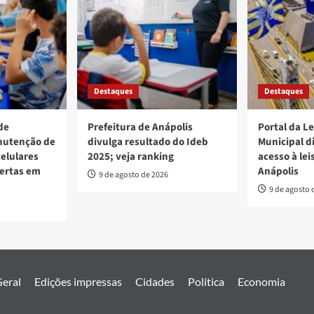
Destaques
Destaques
de
Prefeitura de Anápolis
Portal da L
nutenção de
divulga resultado do Ideb
Municipal d
elulares
2025; veja ranking
acesso à lei
bertas em
Anápolis
9 de agosto de 2026
9 de agosto 
eral
Edições impressas
Cidades
Política
Economia