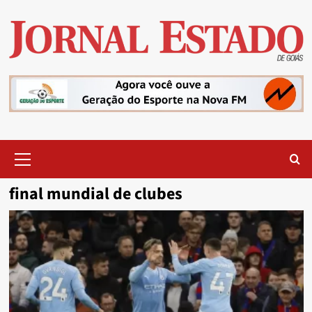
Skip
to
content
Primary
Menu
final mundial de clubes