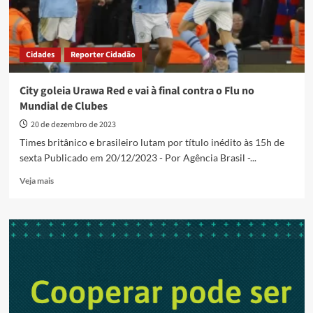
Cidades
Reporter Cidadão
City goleia Urawa Red e vai à final contra o Flu no
Mundial de Clubes
20 de dezembro de 2023
Times britânico e brasileiro lutam por título inédito às 15h de
sexta Publicado em 20/12/2023 - Por Agência Brasil -...
Read
Veja mais
more
about
City
goleia
Urawa
Red
e
vai
à
final