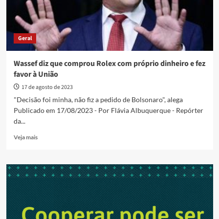
Geral
Wassef diz que comprou Rolex com próprio dinheiro e fez
favor à União
17 de agosto de 2023
"Decisão foi minha, não fiz a pedido de Bolsonaro", alega
Publicado em 17/08/2023 - Por Flávia Albuquerque - Repórter
da...
Read
Veja mais
more
about
Wassef
diz
que
comprou
Rolex
com