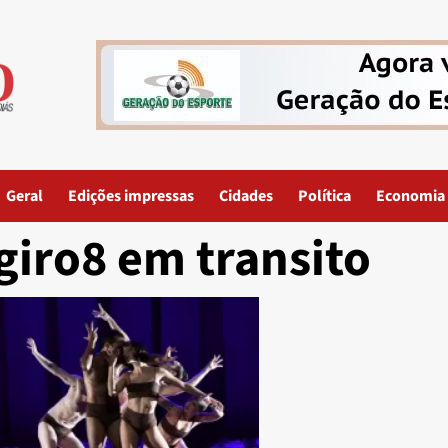
Geral
Edições impressas
Cidades
Política
Economia
giro8 em transito