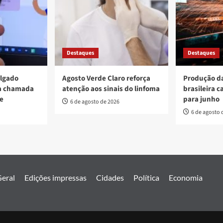
Destaques
Destaques
ulgado
Agosto Verde Claro reforça
Produção da
va chamada
atenção aos sinais do linfoma
brasileira c
re
para junho
6 de agosto de 2026
6 de agosto 
eral
Edições impressas
Cidades
Política
Economia