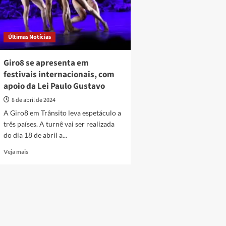
Últimas Notícias
Giro8 se apresenta em
festivais internacionais, com
apoio da Lei Paulo Gustavo
8 de abril de 2024
A Giro8 em Trânsito leva espetáculo a
três países. A turnê vai ser realizada
do dia 18 de abril a...
Read
Veja mais
more
about
Giro8
se
apresenta
em
festivais