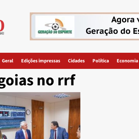
Geral
Edições impressas
Cidades
Política
Economia
goias no rrf