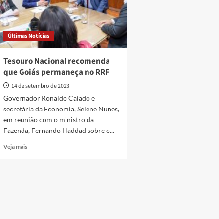
Últimas Notícias
Tesouro Nacional recomenda
que Goiás permaneça no RRF
14 de setembro de 2023
Governador Ronaldo Caiado e
secretária da Economia, Selene Nunes,
em reunião com o ministro da
Fazenda, Fernando Haddad sobre o...
Read
Veja mais
more
about
Tesouro
Nacional
recomenda
que
Goiás