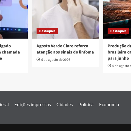
Destaques
Destaques
ulgado
Agosto Verde Claro reforça
Produção da
va chamada
atenção aos sinais do linfoma
brasileira c
re
para junho
6 de agosto de 2026
6 de agosto 
eral
Edições impressas
Cidades
Política
Economia