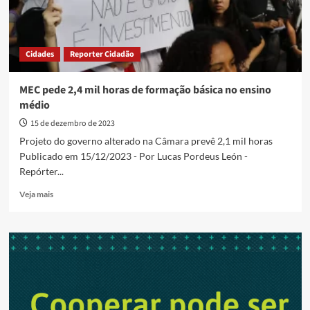
Cidades
Reporter Cidadão
MEC pede 2,4 mil horas de formação básica no ensino
médio
15 de dezembro de 2023
Projeto do governo alterado na Câmara prevê 2,1 mil horas
Publicado em 15/12/2023 - Por Lucas Pordeus León -
Repórter...
Read
Veja mais
more
about
MEC
pede
2,4
mil
horas
de