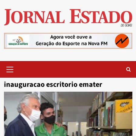
Skip
to
content
Primary
Menu
inauguracao escritorio emater