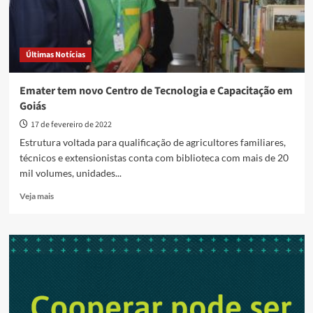
Últimas Notícias
Emater tem novo Centro de Tecnologia e Capacitação em
Goiás
17 de fevereiro de 2022
Estrutura voltada para qualificação de agricultores familiares,
técnicos e extensionistas conta com biblioteca com mais de 20
mil volumes, unidades...
Read
Veja mais
more
about
Emater
tem
novo
Centro
de
Tecnologia