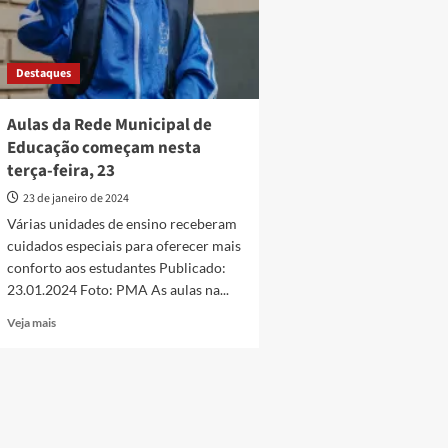
Destaques
Aulas da Rede Municipal de
Educação começam nesta
terça-feira, 23
23 de janeiro de 2024
Várias unidades de ensino receberam
cuidados especiais para oferecer mais
conforto aos estudantes Publicado:
23.01.2024 Foto: PMA As aulas na...
Read
Veja mais
more
about
Aulas
da
Rede
Municipal