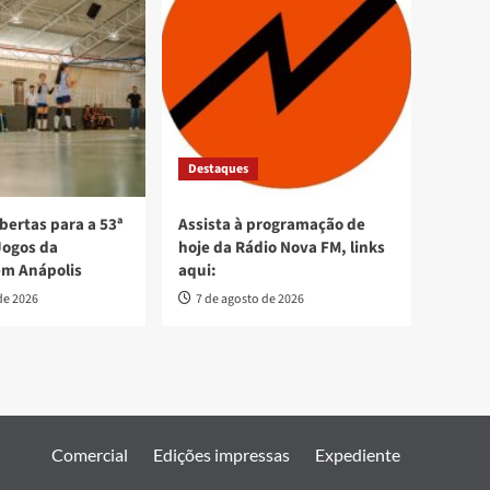
Destaques
bertas para a 53ª
Assista à programação de
Jogos da
hoje da Rádio Nova FM, links
em Anápolis
aqui:
de 2026
7 de agosto de 2026
Comercial
Edições impressas
Expediente