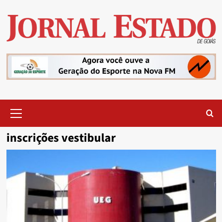
Skip
to
content
Primary
Menu
inscrições vestibular