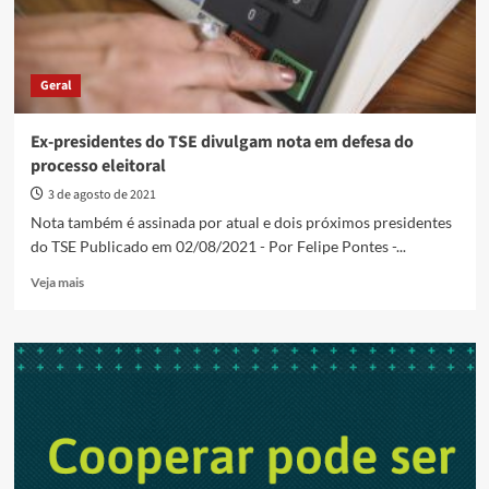
Geral
Ex-presidentes do TSE divulgam nota em defesa do
processo eleitoral
3 de agosto de 2021
Nota também é assinada por atual e dois próximos presidentes
do TSE Publicado em 02/08/2021 - Por Felipe Pontes -...
Read
Veja mais
more
about
Ex-
presidentes
do
TSE
divulgam
nota
em
defesa