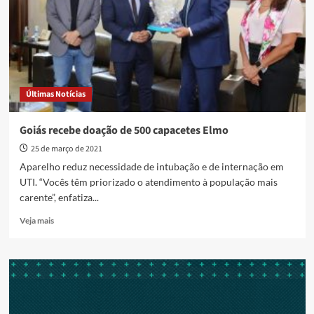
operação
Limpeza
Geral
para
desarticular
organização
envolvida
Últimas Notícias
em
crimes
contra
Goiás recebe doação de 500 capacetes Elmo
a
25 de março de 2021
administração
pública
Aparelho reduz necessidade de intubação e de internação em
UTI. “Vocês têm priorizado o atendimento à população mais
carente”, enfatiza...
Read
Veja mais
more
about
Goiás
recebe
doação
de
500