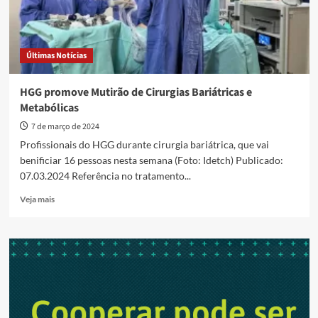
Últimas Notícias
HGG promove Mutirão de Cirurgias Bariátricas e
Metabólicas
7 de março de 2024
Profissionais do HGG durante cirurgia bariátrica, que vai
benificiar 16 pessoas nesta semana (Foto: Idetch) Publicado:
07.03.2024 Referência no tratamento...
Read
Veja mais
more
about
HGG
promove
Mutirão
de
Cirurgias
Bariátricas