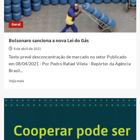
Geral
Bolsonaro sanciona a nova Lei do Gás
8 de abril de 2021
Texto prevê desconcentração de mercado no setor Publicado
em 08/04/2021 - Por Pedro Rafael Vilela - Repórter da Agência
Brasil...
Read
Veja mais
more
about
Bolsonaro
sanciona
a
nova
Lei
do
Gás