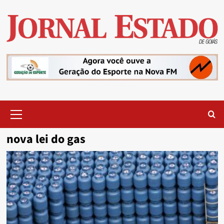
Skip
to
content
Primary
Menu
nova lei do gas