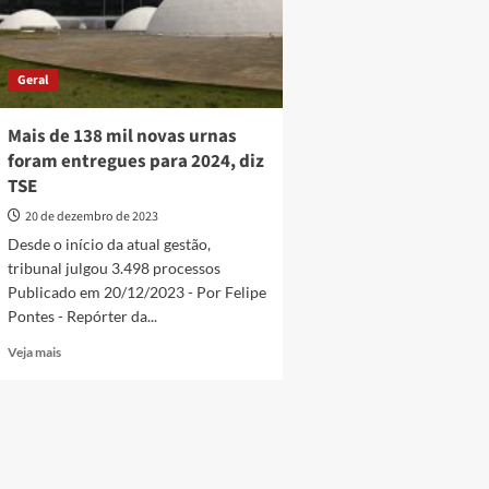
Geral
Mais de 138 mil novas urnas
foram entregues para 2024, diz
TSE
20 de dezembro de 2023
Desde o início da atual gestão,
tribunal julgou 3.498 processos
Publicado em 20/12/2023 - Por Felipe
Pontes - Repórter da...
Read
Veja mais
more
about
Mais
de
138
mil