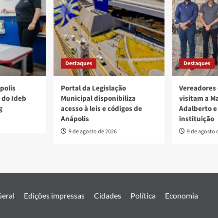
Destaques
Destaques
polis
Portal da Legislação
Vereadores 
 do Ideb
Municipal disponibiliza
visitam a M
g
acesso à leis e códigos de
Adalberto e
Anápolis
instituição
9 de agosto de 2026
9 de agosto 
eral
Edições impressas
Cidades
Política
Economia