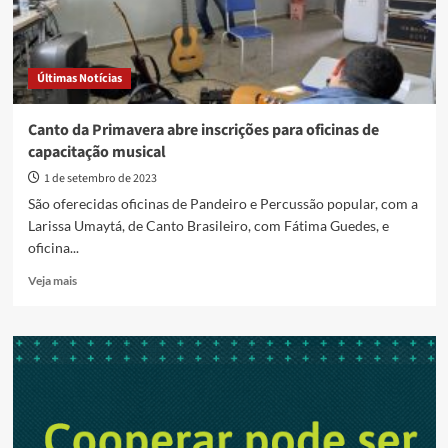
Últimas Notícias
Canto da Primavera abre inscrições para oficinas de
capacitação musical
1 de setembro de 2023
São oferecidas oficinas de Pandeiro e Percussão popular, com a
Larissa Umaytá, de Canto Brasileiro, com Fátima Guedes, e
oficina...
Read
Veja mais
more
about
Canto
da
Primavera
abre
inscrições
para