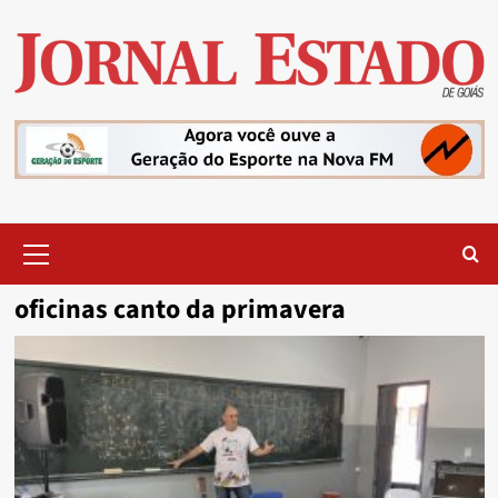
Skip
to
content
Primary
Menu
oficinas canto da primavera