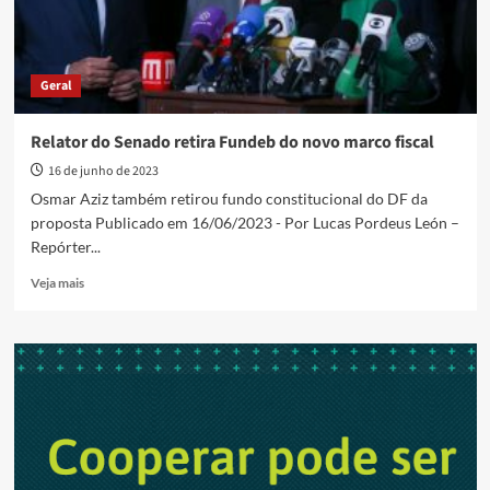
Geral
Relator do Senado retira Fundeb do novo marco fiscal
16 de junho de 2023
Osmar Aziz também retirou fundo constitucional do DF da
proposta Publicado em 16/06/2023 - Por Lucas Pordeus León –
Repórter...
Read
Veja mais
more
about
Relator
do
Senado
retira
Fundeb
do
novo
marco