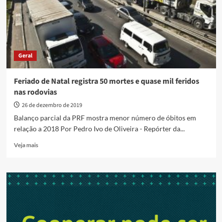
65%
no
número
de
acidentes
graves,
Geral
diz
PRF
Feriado de Natal registra 50 mortes e quase mil feridos
nas rodovias
26 de dezembro de 2019
Balanço parcial da PRF mostra menor número de óbitos em
relação a 2018 Por Pedro Ivo de Oliveira - Repórter da...
Read
Veja mais
more
about
Feriado
de
Natal
registra
50
mortes