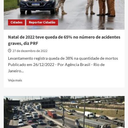
Cidades
Reporter Cidadão
Natal de 2022 teve queda de 65% no número de acidentes
graves, diz PRF
27 de dezembro de 2022
Levantamento registra queda de 38% na quantidade de mortos
Publicado em 26/12/2022 - Por Agência Brasil - Rio de
Janeiro...
Read
Veja mais
more
about
Natal
de
2022
teve
queda
de