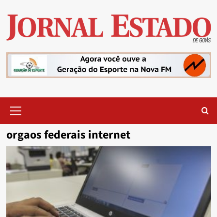
Skip
to
content
Primary
Menu
orgaos federais internet