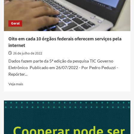
Geral
Oito em cada 10 órgãos federais oferecem serviços pela
internet
26 de julho de 2022
Dados fazem parte da 5ª edição da pesquisa TIC Governo
Eletrônico Publicado em 26/07/2022 - Por Pedro Peduzzi -
Repórter...
Read
Veja mais
more
about
Oito
em
cada
10
órgãos
federais