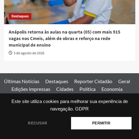
Destaques
Anápolis retorna às aulas na quarta (05) com mais 915
vagas nos Cmeis, além de obras e reforço na rede
municipal de ensino
5 de agosto de 2026
Últimas Notícias
Destaques
Reporter Cidadão
Geral
Edições impressas
Cidades
Política
Economia
Esportes
Este site utiliza cookies para melhorar sua experiência de
Comercial
Edições impressas
Expediente
Home
navegação.
GDPR
© 2026 Jornal Estado de Goiás. Todos os direitos reservados.
RECUSAR
PERMITIR
|
covernews
by AF themes.