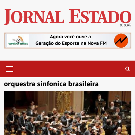
Skip
to
content
Primary
Menu
orquestra sinfonica brasileira