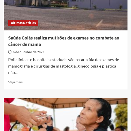
Últimas Notícias
Saúde Goiás realiza mutirões de exames no combate ao
câncer de mama
6 de outubro de 2023
Policlínicas e hospitais estaduais vão zerar a fila de exames de
mamografia e cirurgias de mastologia, ginecologia e plástica
não...
Read
Veja mais
more
about
Saúde
Goiás
realiza
mutirões
de
exames