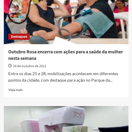
durante
o
Outubro
Rosa
Destaques
Outubro Rosa encerra com ações para a saúde da mulher
nesta semana
24 de outubro de 2022
Entre os dias 25 e 28, mobilizações acontecem em diferentes
pontos da cidade, com destaque para ação no Parque da...
Read
Veja mais
more
about
Outubro
Rosa
encerra
com
ações