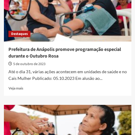
no
combate
ao
câncer
de
mama
Destaques
Prefeitura de Anápolis promove programação especial
durante o Outubro Rosa
5 de outubro de 2023
Até o dia 31, várias ações acontecem em unidades de saúde e no
Cais Mulher Publicado: 05.10.2023 Em alusão ao...
Read
Veja mais
more
about
Prefeitura
de
Anápolis
promove
programação
especial