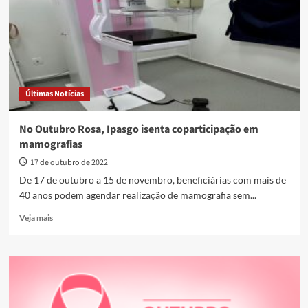
para
a
saúde
da
mulher
nesta
semana
Últimas Notícias
No Outubro Rosa, Ipasgo isenta coparticipação em
mamografias
17 de outubro de 2022
De 17 de outubro a 15 de novembro, beneficiárias com mais de
40 anos podem agendar realização de mamografia sem...
Read
Veja mais
more
about
No
Outubro
Rosa,
Ipasgo
isenta