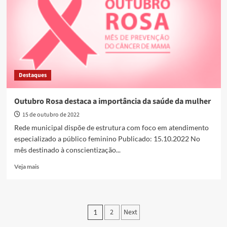
coparticipação
em
mamografias
Destaques
Outubro Rosa destaca a importância da saúde da mulher
15 de outubro de 2022
Rede municipal dispõe de estrutura com foco em atendimento
especializado a público feminino Publicado: 15.10.2022 No
mês destinado à conscientização...
Read
Veja mais
more
about
Outubro
Rosa
Paginação
2
Next
1
destaca
a