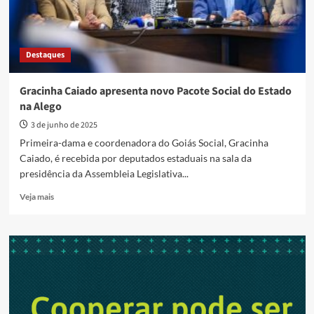
Destaques
Gracinha Caiado apresenta novo Pacote Social do Estado
na Alego
3 de junho de 2025
Primeira-dama e coordenadora do Goiás Social, Gracinha
Caiado, é recebida por deputados estaduais na sala da
presidência da Assembleia Legislativa...
Read
Veja mais
more
about
Gracinha
Caiado
apresenta
novo
Pacote
Social