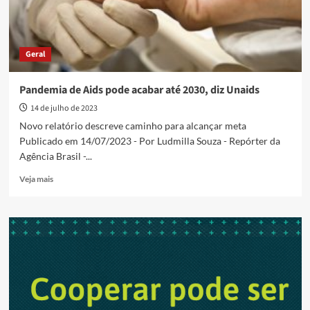
Geral
Pandemia de Aids pode acabar até 2030, diz Unaids
14 de julho de 2023
Novo relatório descreve caminho para alcançar meta
Publicado em 14/07/2023 - Por Ludmilla Souza - Repórter da
Agência Brasil -...
Read
Veja mais
more
about
Pandemia
de
Aids
pode
acabar
até
2030,
diz