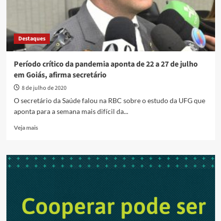
Destaques
Período crítico da pandemia aponta de 22 a 27 de julho
em Goiás, afirma secretário
8 de julho de 2020
O secretário da Saúde falou na RBC sobre o estudo da UFG que
aponta para a semana mais difícil da...
Read
Veja mais
more
about
Período
crítico
da
pandemia
aponta
de
22
a