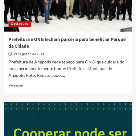
Destaques
Prefeitura e ONG fecham parceria para beneficiar Parque
da Cidade
19 de junho de 2019
Prefeitura de Anápolis cede espaço para ONG, que cuidará do
local permanentemente Fonte: Prefeitura Municipal de
Anápolis Foto: Renato Lopes...
Read
Veja mais
more
about
Prefeitura
e
ONG
fecham
parceria
para