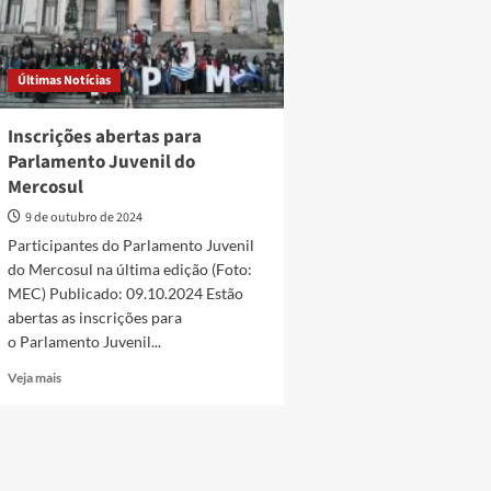
Últimas Notícias
Inscrições abertas para
Parlamento Juvenil do
Mercosul
9 de outubro de 2024
Participantes do Parlamento Juvenil
do Mercosul na última edição (Foto:
MEC) Publicado: 09.10.2024 Estão
abertas as inscrições para
o Parlamento Juvenil...
Read
Veja mais
more
about
Inscrições
abertas
para