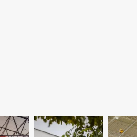
Parlamento
Juvenil
do
Mercosul