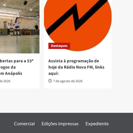
Destaques
bertas para a 53ª
Assista à programação de
Jogos da
hoje da Rádio Nova FM, links
em Anápolis
aqui:
de 2026
7 de agosto de 2026
Comercial
Edições impressas
Expediente