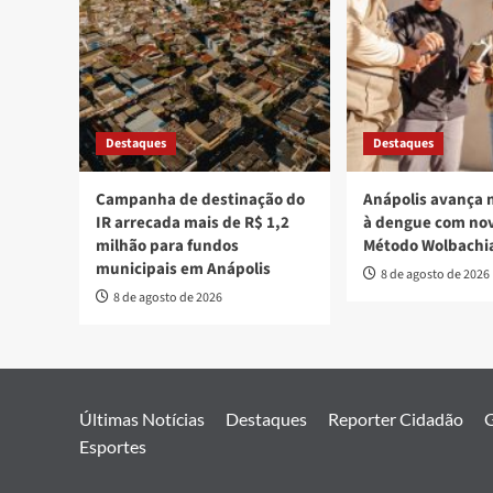
Destaques
Destaques
Campanha de destinação do
Anápolis avança 
IR arrecada mais de R$ 1,2
à dengue com nov
milhão para fundos
Método Wolbachi
municipais em Anápolis
8 de agosto de 2026
8 de agosto de 2026
Últimas Notícias
Destaques
Reporter Cidadão
G
Esportes