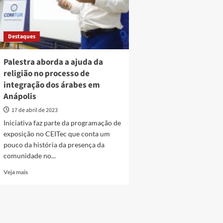
Destaques
Palestra aborda a ajuda da
religião no processo de
integração dos árabes em
Anápolis
17 de abril de 2023
Iniciativa faz parte da programação de
exposição no CEITec que conta um
pouco da história da presença da
comunidade no...
Read
Veja mais
more
about
Palestra
aborda
a