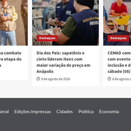
Destaques
Destaques
no combate
Dia dos Pais: sapatênis e
CEMAD come
a etapa do
cinto lideram itens com
com evento 
a
maior variação de preço em
inclusão e 
Anápolis
sábado (08)
8 de agosto de 2026
8 de agosto 
eral
Edições impressas
Cidades
Política
Economia