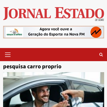
Skip
to
content
Primary
Menu
pesquisa carro proprio