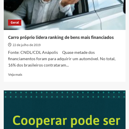
Geral
Carro próprio lidera ranking de bens mais financiados
22 de julho de 2019
Fonte: CNDL/CDL Anápolis Quase metade dos
financiamentos foram para adquirir um automóvel. No total,
16% dos brasileiros contrataram...
Read
Veja mais
more
about
Carro
próprio
lidera
ranking
de
bens
mais
financiados