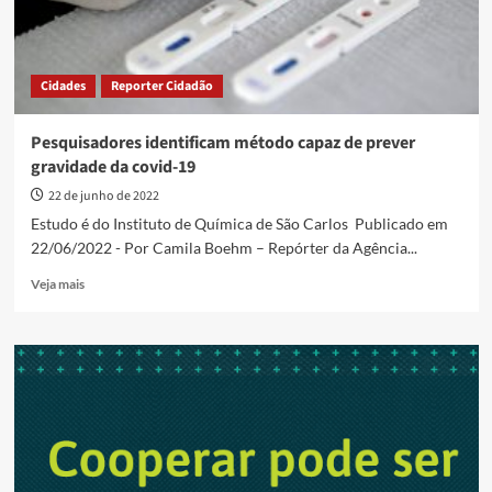
Cidades
Reporter Cidadão
Pesquisadores identificam método capaz de prever
gravidade da covid-19
22 de junho de 2022
Estudo é do Instituto de Química de São Carlos Publicado em
22/06/2022 - Por Camila Boehm – Repórter da Agência...
Read
Veja mais
more
about
Pesquisadores
identificam
método
capaz
de
prever
gravidade
da