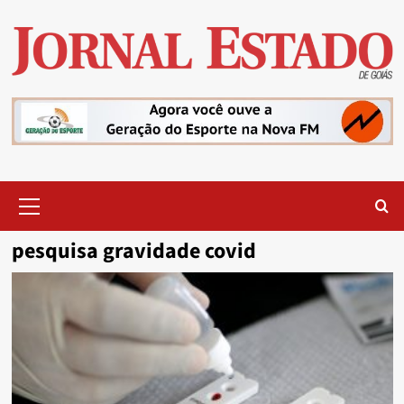
Skip
to
content
Primary
Menu
pesquisa gravidade covid