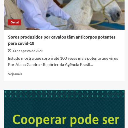
Geral
Soros produzidos por cavalos têm anticorpos potentes
para covid-19
13 de agosto de 2020
Estudo mostra que soro é até 100 vezes mais potente que vírus
Por Alana Gandra - Repórter da Agência Brasil...
Read
Veja mais
more
about
Soros
produzidos
por
cavalos
têm
anticorpos
potentes
para