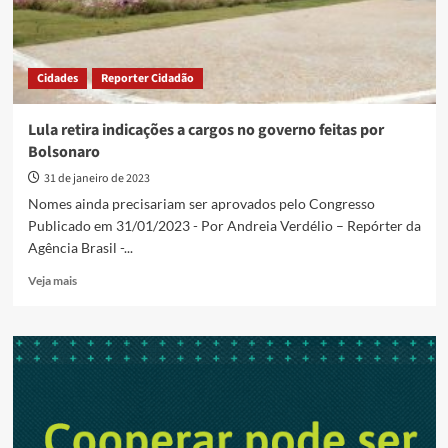
Cidades
Reporter Cidadão
Lula retira indicações a cargos no governo feitas por
Bolsonaro
31 de janeiro de 2023
Nomes ainda precisariam ser aprovados pelo Congresso
Publicado em 31/01/2023 - Por Andreia Verdélio – Repórter da
Agência Brasil -...
Read
Veja mais
more
about
Lula
retira
indicações
a
cargos
no