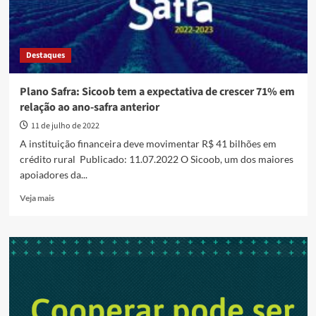
Destaques
Plano Safra: Sicoob tem a expectativa de crescer 71% em
relação ao ano-safra anterior
11 de julho de 2022
A instituição financeira deve movimentar R$ 41 bilhões em
crédito rural Publicado: 11.07.2022 O Sicoob, um dos maiores
apoiadores da...
Read
Veja mais
more
about
Plano
Safra:
Sicoob
tem
a
expectativa