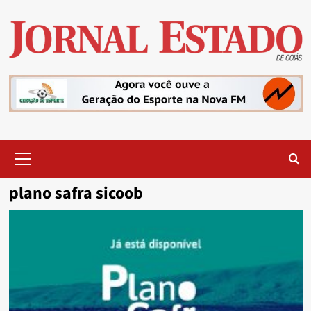
Skip
to
content
Primary
Menu
plano safra sicoob