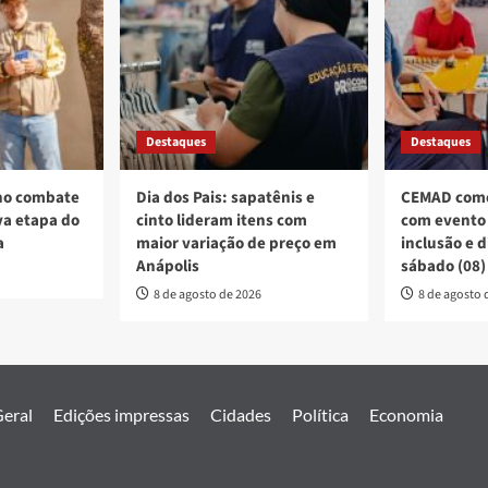
Destaques
Destaques
no combate
Dia dos Pais: sapatênis e
CEMAD come
a etapa do
cinto lideram itens com
com evento 
a
maior variação de preço em
inclusão e 
Anápolis
sábado (08)
8 de agosto de 2026
8 de agosto 
eral
Edições impressas
Cidades
Política
Economia