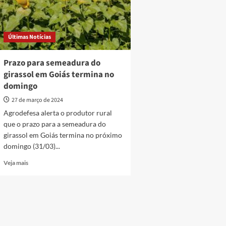
Últimas Notícias
Prazo para semeadura do
girassol em Goiás termina no
domingo
27 de março de 2024
Agrodefesa alerta o produtor rural
que o prazo para a semeadura do
girassol em Goiás termina no próximo
domingo (31/03)...
Read
Veja mais
more
about
Prazo
para
semeadura
do