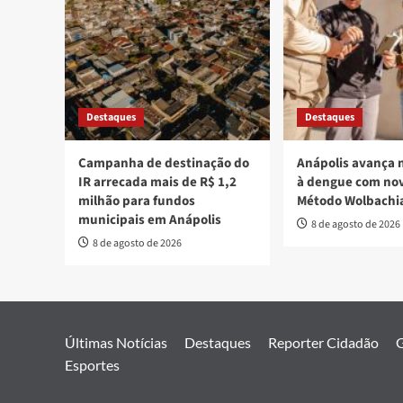
Destaques
Destaques
Campanha de destinação do
Anápolis avança 
IR arrecada mais de R$ 1,2
à dengue com nov
milhão para fundos
Método Wolbachi
municipais em Anápolis
8 de agosto de 2026
8 de agosto de 2026
Últimas Notícias
Destaques
Reporter Cidadão
G
Esportes