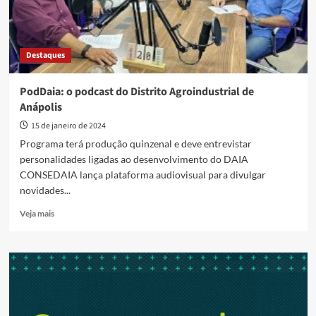
Destaques
PodDaia: o podcast do Distrito Agroindustrial de
Anápolis
15 de janeiro de 2024
Programa terá produção quinzenal e deve entrevistar
personalidades ligadas ao desenvolvimento do DAIA
CONSEDAIA lança plataforma audiovisual para divulgar
novidades...
Read
Veja mais
more
about
PodDaia:
o
podcast
do
Distrito