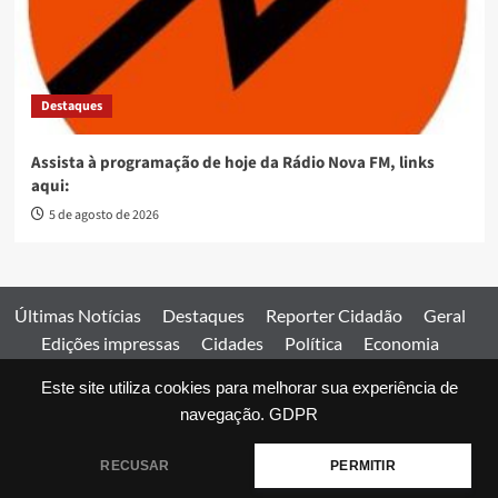
Destaques
Assista à programação de hoje da Rádio Nova FM, links
aqui:
5 de agosto de 2026
Últimas Notícias
Destaques
Reporter Cidadão
Geral
Edições impressas
Cidades
Política
Economia
Esportes
Este site utiliza cookies para melhorar sua experiência de
Comercial
Edições impressas
Expediente
Home
navegação.
GDPR
© 2026 Jornal Estado de Goiás. Todos os direitos reservados.
RECUSAR
PERMITIR
|
covernews
by AF themes.