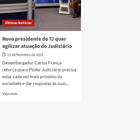
Últimas Notícias
Novo presidente do TJ quer
agilizar atuação do Judiciário
12 de fevereiro de 2021
Desembargador Carlos França
reforça que o Poder Judiciário precisa
estar cada vez mais próximo da
sociedade e dar respostas às suas...
Read
Veja mais
more
about
Novo
presidente
do
TJ
quer