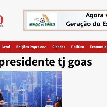
Geral
Edições impressas
Cidades
Política
Economia
presidente tj goas