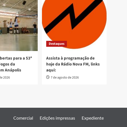
Destaques
bertas para a 53ª
Assista à programação de
Jogos da
hoje da Rádio Nova FM, links
em Anápolis
aqui:
de 2026
7 de agosto de 2026
Comercial
Edições impressas
Expediente