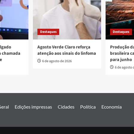
Destaques
Destaques
ulgado
Agosto Verde Claro reforça
Produção da
va chamada
atenção aos sinais do linfoma
brasileira c
re
para junho
6 de agosto de 2026
6 de agosto 
eral
Edições impressas
Cidades
Política
Economia