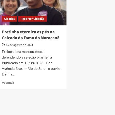
Cidades
Reporter Cidadão
Pretinha eterniza os pés na
Calçada da Fama do Maracanã
15 de agosto de 2023
Ex-jogadora marcou época
defendendo a seleção brasileira
Publicado em 15/08/2023 - Por
Agência Brasil - Rio de Janeiro ouvir:
Delma...
Read
Veja mais
more
about
Pretinha
eterniza
os
pés