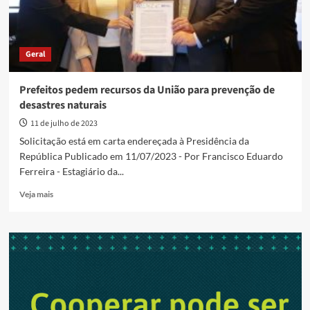
Geral
Prefeitos pedem recursos da União para prevenção de
desastres naturais
11 de julho de 2023
Solicitação está em carta endereçada à Presidência da
República Publicado em 11/07/2023 - Por Francisco Eduardo
Ferreira - Estagiário da...
Read
Veja mais
more
about
Prefeitos
pedem
recursos
da
União
para