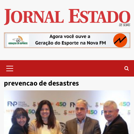
Skip
to
content
Primary
Menu
prevencao de desastres