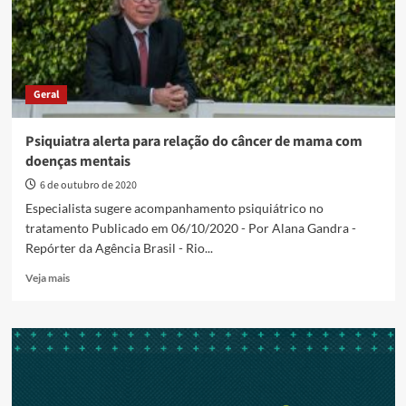
Geral
Psiquiatra alerta para relação do câncer de mama com
doenças mentais
6 de outubro de 2020
Especialista sugere acompanhamento psiquiátrico no
tratamento Publicado em 06/10/2020 - Por Alana Gandra -
Repórter da Agência Brasil - Rio...
Read
Veja mais
more
about
Psiquiatra
alerta
para
relação
do