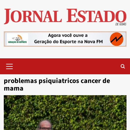
Skip
to
content
Primary
Menu
problemas psiquiatricos cancer de
mama